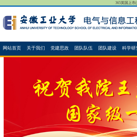
365英国上市(集团
网站首页
关于我们
党建思政
团队队伍
团队建设
科学研