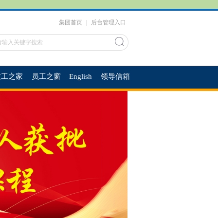
集团首页
|
后台管理入口
工之家
员工之窗
English
领导信箱