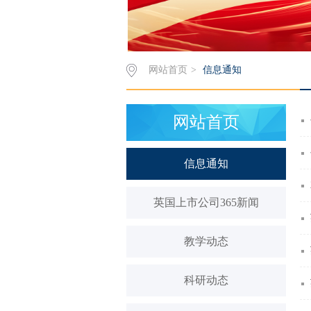
网站首页
>
信息通知
网站首页
信息通知
英国上市公司365新闻
教学动态
科研动态