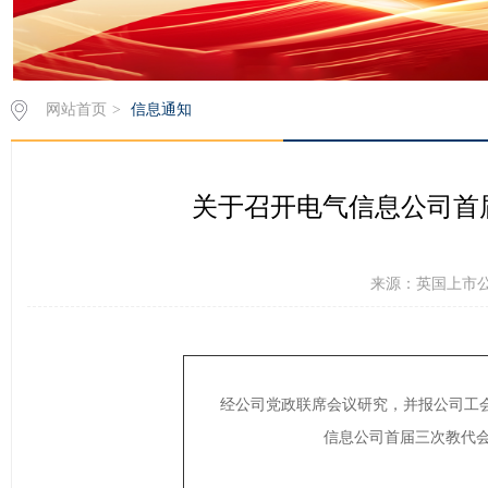
网站首页
>
信息通知
关于召开电气信息公司首
来源：英国上市公司3
经公司党政联席会议研究，并报公司工会批准，
信息公司首届三次教代