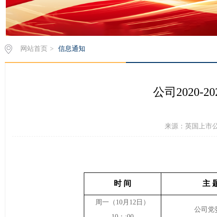
网站首页
>
信息通知
公司2020-
来源：英国上市公司3
时 间
主 
周
一
（
10
月
12
日）
公司党
10：:00