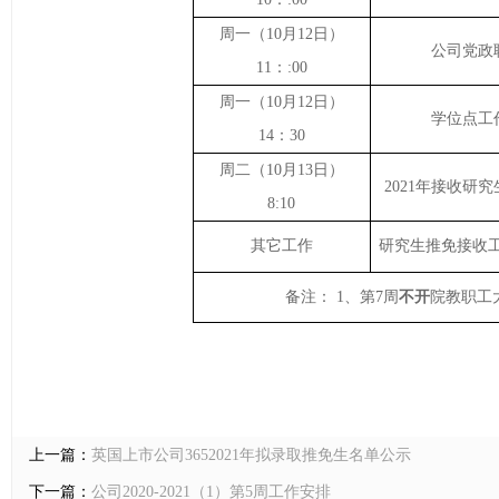
周
一
（
10
月
12
日）
公司党政
11：:00
周
一
（
10
月
12
日）
学位点工
14：30
周二
（
10
月
13
日）
2021
年接收研究
8:10
其它工作
研究生推免接收
备注： 1、
第
7
周
不
开
院教职工
上一篇：
英国上市公司3652021年拟录取推免生名单公示
下一篇：
公司2020-2021（1）第5周工作安排