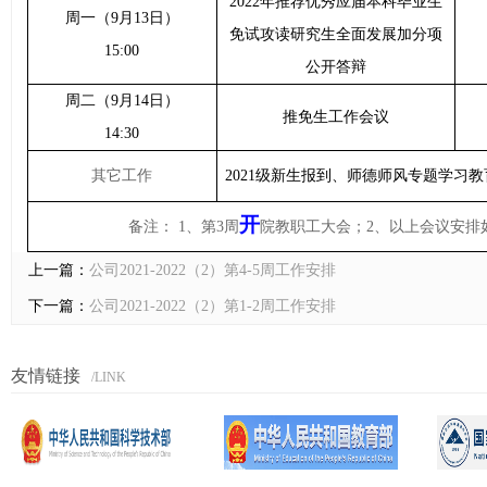
2022
年推荐优秀应届本科毕业生
周一（
9
月
13
日）
免试攻读研究生全面发展加分项
15:00
公开答辩
周二（
9
月
14
日）
推免生工作会议
14:30
其它工作
2021
级新生报到、师德师风专题学习教
开
备注：
1
、第
3
周
院教职工大会；
2
、以上会议安排
上一篇：
公司2021-2022（2）第4-5周工作安排
下一篇：
公司2021-2022（2）第1-2周工作安排
友情链接
/LINK