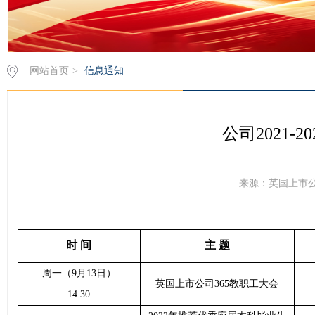
网站首页
>
信息通知
公司2021-
来源：英国上市公司3
时 间
主 题
周一（
9
月
13
日）
英国上市公司365教职工大会
14:30