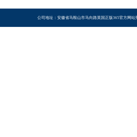
公司地址：安徽省马鞍山市马向路英国正版365官方网站秀山校区电