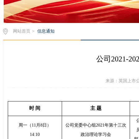
网站首页
>
信息通知
公司2021-
来源：英国上市公司3
时 间
主 题
周一（
11
月
8
日）
公司党委中心组
2021
年第十三次
14:10
政治理论学习会