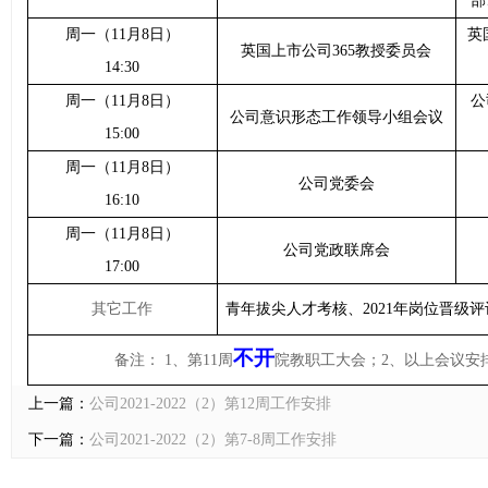
部
周一（
11
月
8
日）
英
英国上市公司365教授委员会
14:30
周一（
11
月
8
日）
公
公司意识形态工作领导小组会议
15:00
周一（
11
月
8
日）
公司党委会
16:10
周一（
11
月
8
日）
公司党政联席会
17:00
其它工作
青年拔尖人才考核、
2021
年岗位晋级评
不开
备注：
1
、第
11
周
院教职工大会；
2
、以上会议安
上一篇：
公司2021-2022（2）第12周工作安排
下一篇：
公司2021-2022（2）第7-8周工作安排