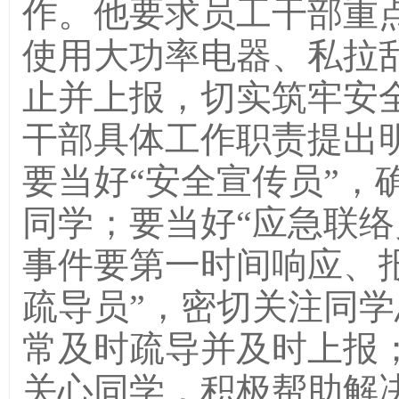
作。他要求员工干部重
使用大功率电器、私拉
止并上报，切实筑牢安
干部具体工作职责提出
要当好“安全宣传员”，
同学；要当好“应急联络
事件要第一时间响应、
疏导员”，密切关注同
常及时疏导并及时上报；
关心同学，积极帮助解