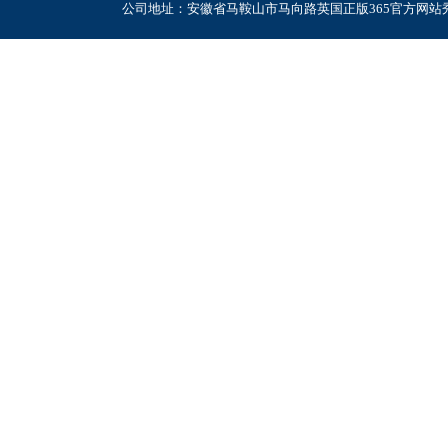
公司地址：安徽省马鞍山市马向路英国正版365官方网站秀山校区电