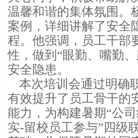
温馨和谐的集体氛围。
案例，详细讲解了安全
程。他强调，员工干部
性，做到“眼勤、嘴勤、
安全隐患。
本次培训会通过明确
有效提升了员工骨干的
能力，为构建暑期“公司
实-留校员工参与”四级