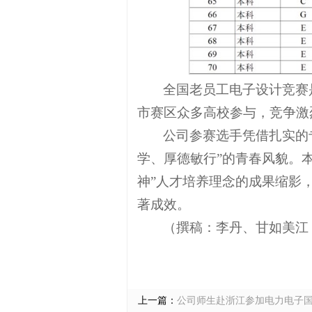
全国老员工电子设计竞赛
市赛区众多高校参与，竞争激
公司参赛选手凭借扎实的
学、厚德敏行”的青春风貌。
神”人才培养理念的成果缩影
著成效。
（撰稿：李丹、甘如美江
上一篇：
公司师生赴浙江参加电力电子