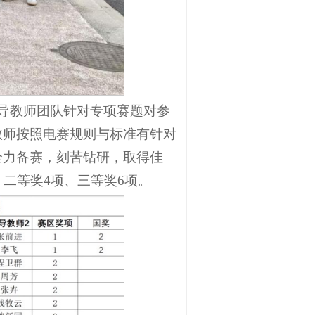
指导教师团队针对专项赛题对参
教师按照电赛规则与标准有针对
全力备赛，刻苦钻研，取得佳
二等奖4项、三等奖6项。