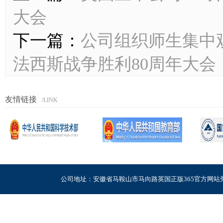
大会
下一篇：
公司组织师生集中
法西斯战争胜利80周年大会
友情链接
/LINK
公司地址：安徽省马鞍山市马向路英国正版365官方网站秀山校区电