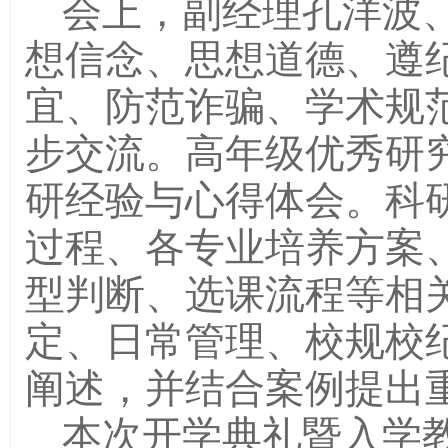
会上，副经理孔洋波
想信念、思想道德、遵
宜、防范诈骗、学术规
步交流。高年级优秀研
研经验与心得体会。科
过程、各专业培养方案
型判断、选课流程等相
定、日常管理、校规校
阐述，并结合案例提出
本次开学典礼暨入学教