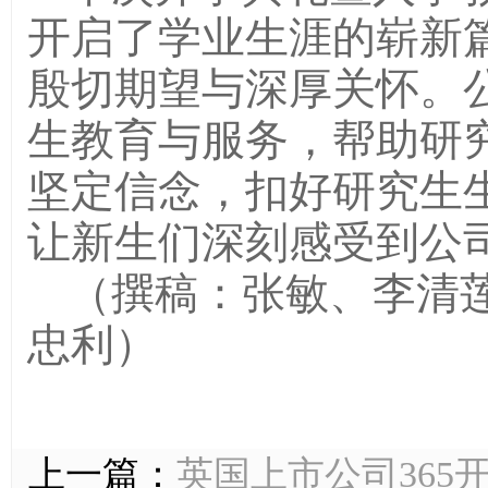
开启了学业生涯的崭新
殷切期望与深厚关怀。
生教育与服务，帮助研
坚定信念，扣好研究生生
让新生们深刻感受到公
（撰稿：张敏、李清
忠利）
上一篇：
英国上市公司365