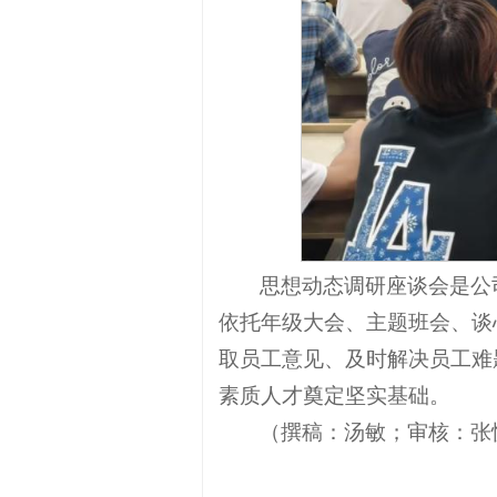
思想动态调研座谈会是公
依托年级大会、主题班会、谈
取员工意见、及时解决员工难
素质人才奠定坚实基础。
（撰稿：汤敏；审核：张