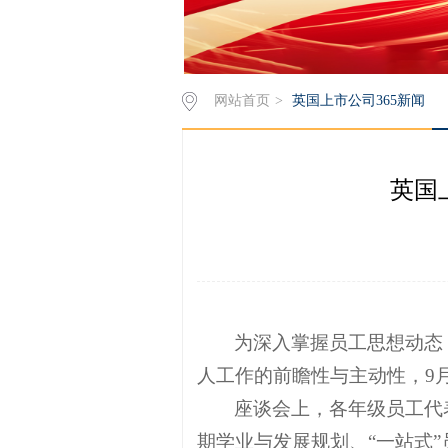
网站首页
>
英国上市公司365新闻
英国
为深入掌握员工思想动态
人工作的前瞻性与主动性，9
座谈会上，各年级员工代
期学业与发展规划、“一站式