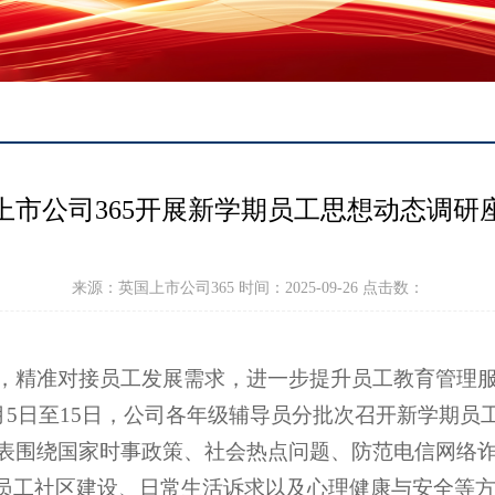
上市公司365开展新学期员工思想动态调研
来源：英国上市公司365 时间：2025-09-26 点击数：
，精准对接员工发展需求，进一步提升员工教育管理
月5日至15日，公司各年级辅导员分批次召开新学期员
表围绕国家时事政策、社会热点问题、防范电信网络
”员工社区建设、日常生活诉求以及心理健康与安全等