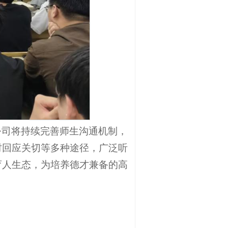
公司将持续完善师生沟通机制，
时回应关切等多种途径，广泛听
育人生态，为培养德才兼备的高