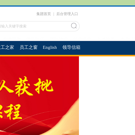
集团首页
|
后台管理入口
党建思政
团队队伍
团队建设
科学研究
人才培养
专业认
工之家
员工之窗
English
领导信箱