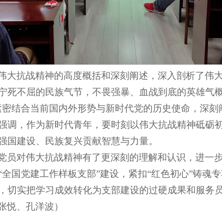
伟大抗战精神的高度概括和深刻阐述，深入剖析了伟大
宁死不屈的民族气节，不畏强暴、血战到底的英雄气
紧密结合当前国内外形势与新时代党的历史使命，深刻
强调，作为新时代青年，要时刻以伟大抗战精神砥砺
强国建设、民族复兴贡献智慧与力量。
党员对伟大抗战精神有了更深刻的理解和认识，进一
“全国党建工作样板支部”建设，紧扣“红色初心”铸魂
，切实把学习成效转化为支部建设的过硬成果和服务
张悦、孔洋波）