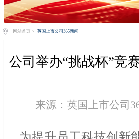
网站首页
>
英国上市公司365新闻
公司举办“挑战杯”竞
来源：英国上市公司365 
为提升员工科技创新