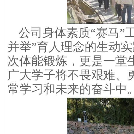
公司身体素质“赛马”
并举”育人理念的生动
次体能锻炼，更是一堂生
广大学子将不畏艰难、
常学习和未来的奋斗中