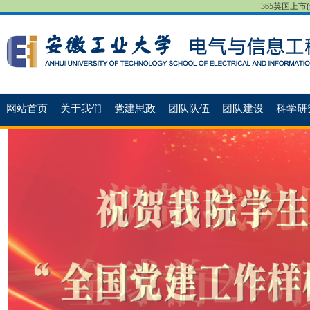
365英国上市(集团
网站首页
关于我们
党建思政
团队队伍
团队建设
科学研