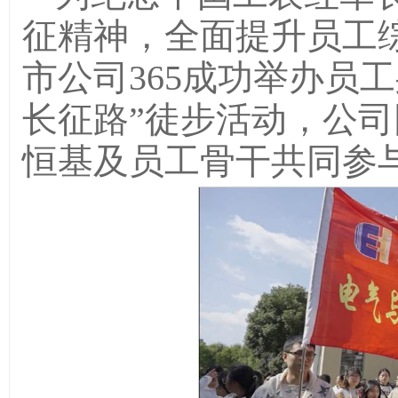
征精神，全面提升员工综
市公司365成功举办员工
长征路”徒步活动，公
恒基及员工骨干共同参