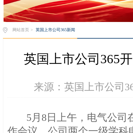
网站首页
>
英国上市公司365新闻
英国上市公司365
来源：英国上市公司365 
5月8日上午，电气公司
作会议，公司两个一级学科