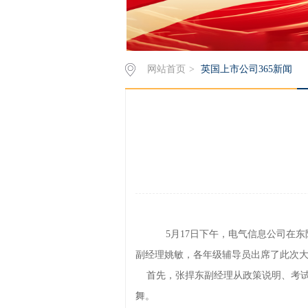
网站首页
>
英国上市公司365新闻
5月17日下午，电气信息公司在东
副经理姚敏，各年级辅导员出席了此次大
首先，张捍东副经理从政策说明、考试要
舞。