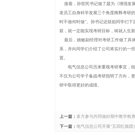
接着，孙世民书记做了题为《增强发展
老员工自身科学发展三个角度阐释考研的
时不做何时做”。孙书记还鼓励同学们下
获，就一定能实现考研目标，铸就人生
最后，姚敏副经理对考研工作做了具体
系，并向同学们介绍了公司将实行的一
置。
电气信息公司历来重视考研事宜，组织
不仅为公司学子备战考研指明了方向，更
研中取得更好的成绩。
上一篇：
多方参与共同做好期中教学检
下一篇：
电气信息公司开展“五四红旗团