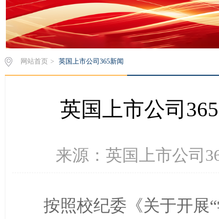
网站首页
>
英国上市公司365新闻
英国上市公司36
来源：英国上市公司365 
按照校纪委《关于开展“