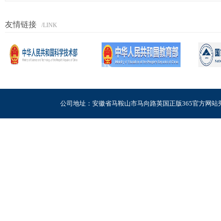
友情链接
/LINK
公司地址：安徽省马鞍山市马向路英国正版365官方网站秀山校区电