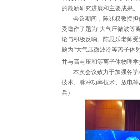
的最新研究进展和主要成果。
会议期间，陈兆权教授担
受邀作了题为“大气压微波等
论与积极反响。陈思乐老师受
题为“大气压微波冷等离子体射
并与高电压和等离子体物理学
本次会议致力于加强各学
技术、脉冲功率技术、放电等
兵）