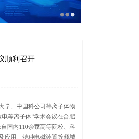
议顺利召开
业大学、中国科公司等离子体物
放电等离子体”学术会议在合肥
自国内110余家高等院校、科
体及应用、特种电磁装置等领域