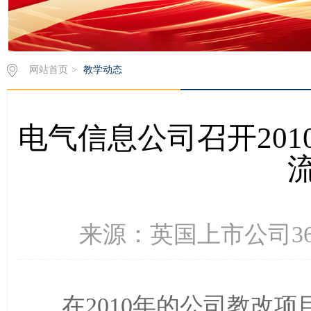
网站首页
>
教学动态
电气信息公司召开20
来源：英国上市公司365 
在2010年的公司教改项