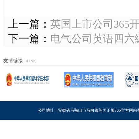
上一篇：
英国上市公司365
下一篇：
电气公司英语四六
友情链接
/LINK
公司地址：安徽省马鞍山市马向路英国正版365官方网站秀山校区电