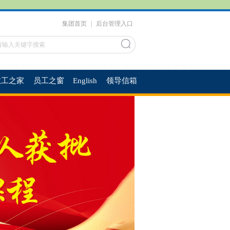
集团首页
|
后台管理入口
党建思政
团队队伍
团队建设
科学研究
人才培养
专业认
工之家
员工之窗
English
领导信箱