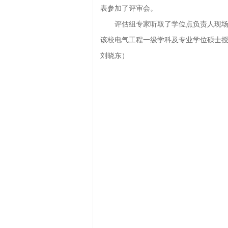
表参加了评审会。
评估组专家听取了学位点负责人现
该校电气工程一级学科及专业学位硕士
刘晓东）