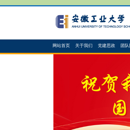
网站首页
关于我们
党建思政
团队