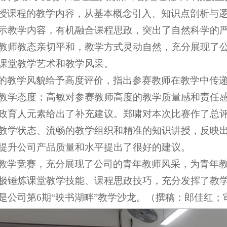
授课程的教学内容，从基本概念引入、知识点剖析与
示教学内容，有机融合课程思政，突出了自然科学的
教师教态亲切平和，教学方式灵动自然，充分展现了
课堂教学艺术和教学风采。
的教学风貌给予高度评价，指出参赛教师在教学中传
教学态度；高敏对参赛教师高度的教学质量感和责任
政育人元素给出了补充建议。郑啸对本次比赛作了总
教学状态、流畅的教学组织和精准的知识讲授，反映
提升公司产品质量和水平提出了很好的建议。
教学竞赛，充分展现了公司的青年教师风采，为青年
极锤炼课堂教学技能、课程思政技巧，充分发挥了教
是公司第6期“映书湖畔”教学沙龙。（撰稿：郎佳红；