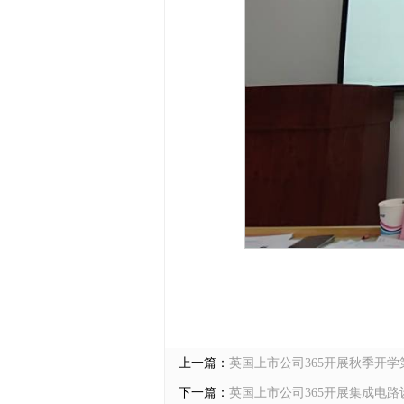
上一篇：
英国上市公司365开展秋季开
下一篇：
英国上市公司365开展集成电