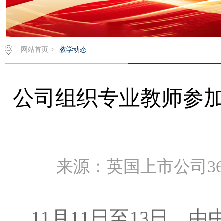
网站首页
>
教学动态
公司组织专业教师参加
来源：英国上市公司365 
11月11日至13日