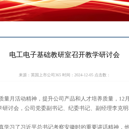
电工电子基础教研室召开教学研讨会
来源：英国上市公司365 时间：2024-12-05 点击数：
质量月活动精神，提升公司产品和人才培养质量，12
季教学研讨会，公司党委副书记、纪委书记、副经理李克
真学习了习近平总书记考察安徽时的重要讲话精神，他