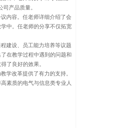
公司产品质量。
会议内容。任老师详细介绍了会
教学中。任老师的分享不仅拓宽
课程建设、员工能力培养等议题
出了在教学过程中遇到的问题和
取得了良好的效果。
动教学改革提供了有力的支持。
养高素质的电气与信息类专业人