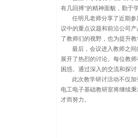
有几回搏”的精神面貌，勤于
任明凡老师分享了近期参
议中的重点议题和前沿公司产
了教师们的视野，也为提升教
最后，会议进入教师之间
展开了热烈的讨论。每位教师
困惑。通过深入的交流和探讨
此次教学研讨活动不仅加
电工电子基础教研室将继续秉
才而努力。