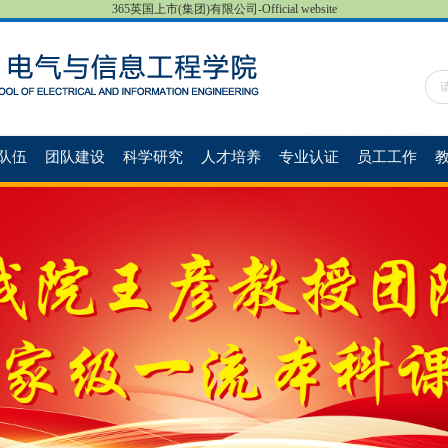
365英国上市(集团)有限公司-Official website
网站首页
关于我们
队伍
团队建设
科学研究
人才培养
专业认证
员工工作
教