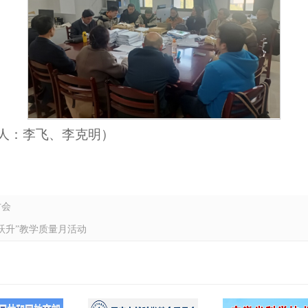
人：李飞、李克明）
讨会
跃升”教学质量月活动