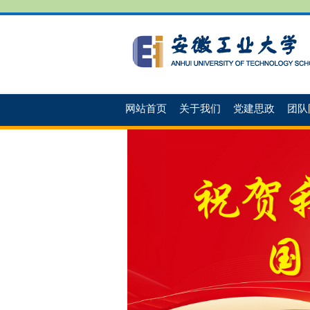
网站首页
关于我们
党建思政
团队