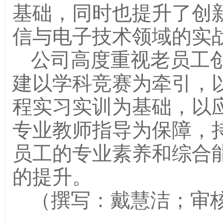
基础，同时也提升了创
信与电子技术领域的实
公司高度重视老员工
建以学科竞赛为牵引，
程实习实训为基础，以
专业教师指导为保障，
员工的专业素养和综合
的提升。
（撰写：戴慧洁；审