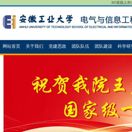
365英国上市(集团
网站首页
关于我们
党建思政
团队队伍
团队建设
科学研