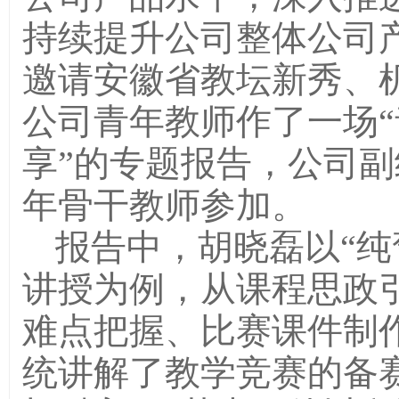
持续提升公司整体公司产
邀请安徽省教坛新秀、
公司青年教师作了一场
享”的专题报告，公司
年骨干教师参加。
报告中，胡晓磊以“纯
讲授为例，从课程思政
难点把握、比赛课件制
统讲解了教学竞赛的备