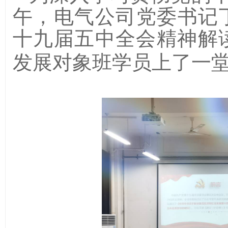
午，电气公司党委书记
十九届五中全会精神解
发展对象班学员上了一