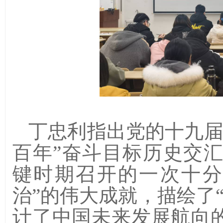
丁忠利指出
党的十九
百年”奋斗目标历史交
键时期召开的一次十分
治”的伟大成就，描绘了
计了中国未来发展航向的