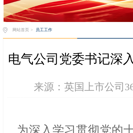
网站首页
>
员工工作
电气公司党委书记深
来源：英国上市公司365 
为深入学习贯彻党的