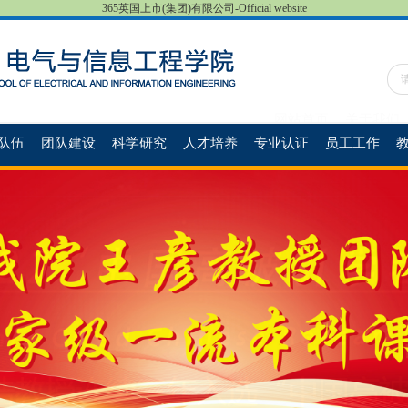
365英国上市(集团)有限公司-Official website
网站首页
关于我们
队伍
团队建设
科学研究
人才培养
专业认证
员工工作
教