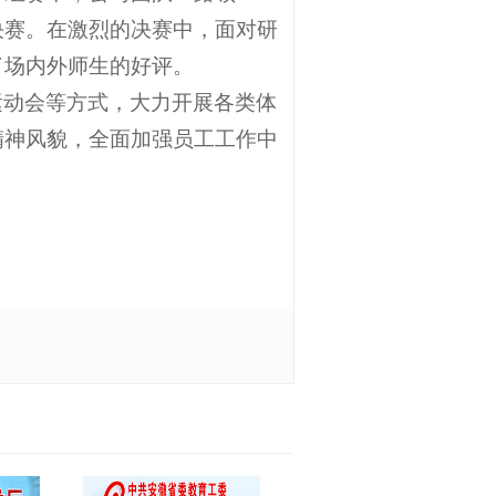
决赛。在激烈的决赛中，面对研
了场内外师生的好评。
运动会等方式，大力开展各类体
精神风貌，全面加强员工工作中