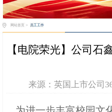
网站首页
>
员工工作
【电院荣光】公司石
来源：英国上市公司365 
为进一步丰富校园文