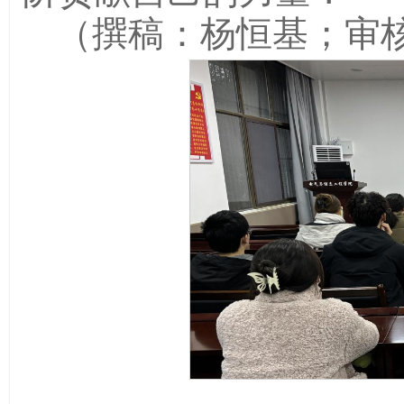
（撰稿：杨恒基；审