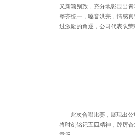
又新颖别致，充分地彰显出青
整齐统一，嗓音洪亮，情感真
过激励的角逐，公司代表队荣
此次合唱比赛，展现出公
将时刻铭记五四精神，踔厉奋
意识。