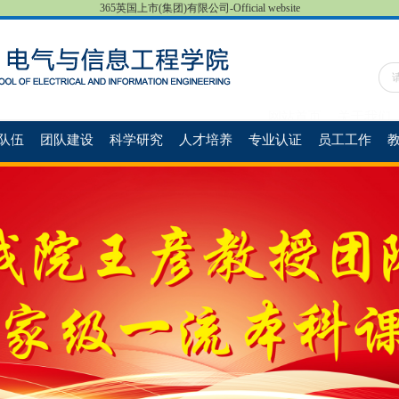
365英国上市(集团)有限公司-Official website
网站首页
关于我们
队伍
团队建设
科学研究
人才培养
专业认证
员工工作
教