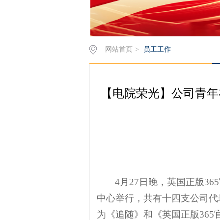
网站首页
>
员工工作
【电院荣光】公司青年
4月27日晚，英国正版3
中心举行，共有十四支公司代
为《追随》和《英国正版36