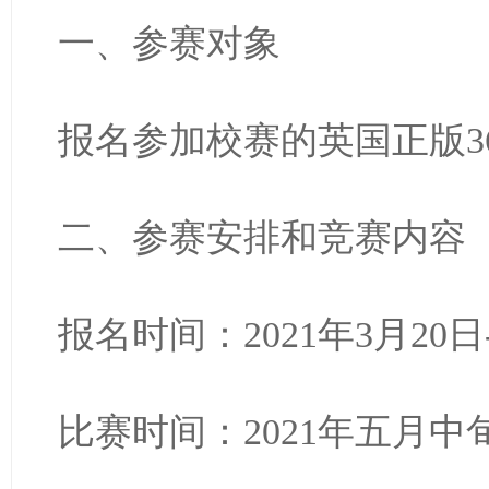
一、参赛对象
报名参加校赛的英国正版3
二、参赛安排和竞赛内容
报名时间：2021年3月20日
比赛时间：2021年五月中