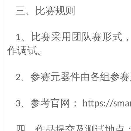
三、比赛规则
1、比赛采用团队赛形式
作调试。
2、参赛元器件由各组参
3、参考官网： https://smartc
四、作品提交及测试地点