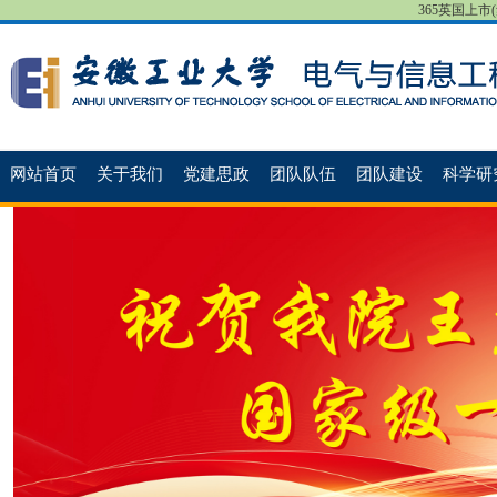
365英国上市(集团
网站首页
关于我们
党建思政
团队队伍
团队建设
科学研