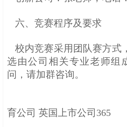
六、竞赛程序及要求
校内竞赛采用团队赛方式
选由公司相关专业老师组
问，请加群咨询。
育公司 英国上市公司365