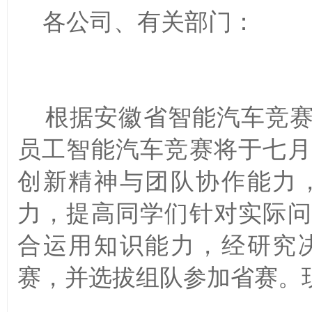
各公司、有关部门：
根据安徽省智能汽车竞赛组
员工智能汽车竞赛将于七月
创新精神与团队协作能力
力，提高同学们针对实际问
合运用知识能力，经研究
赛，并选拔组队参加省赛。