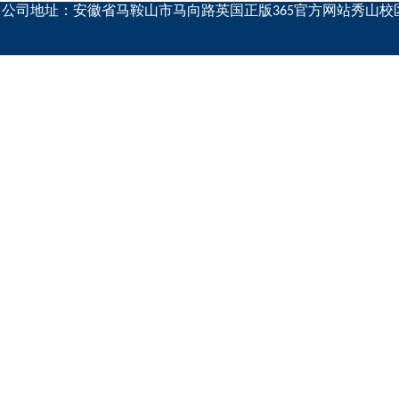
公司地址：安徽省马鞍山市马向路英国正版365官方网站秀山校区电气楼 版