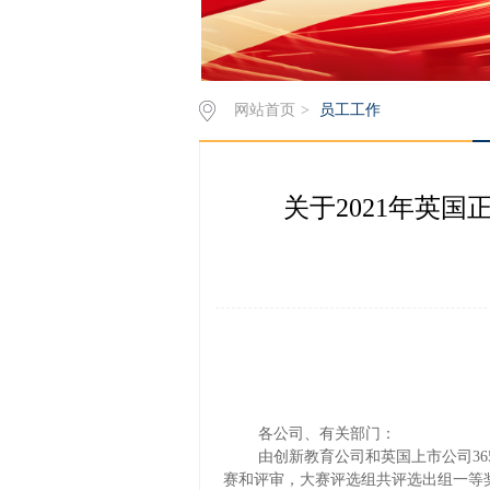
网站首页
>
员工工作
关于2021年英
各公司、有关部门：
由创新教育公司和英国上市公司36
赛和评审，大赛评选组共评选出组一等奖6