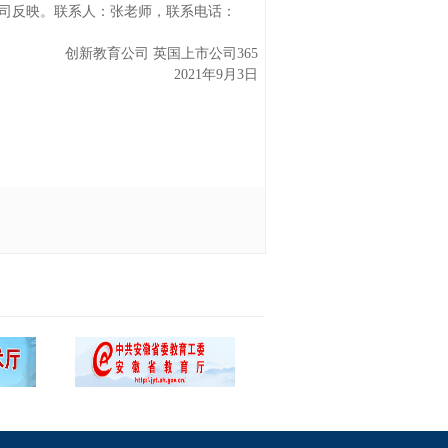
司反映。联系人：张老师，联系电话：
创新教育公司
英国上市公司365
2021年9月3日