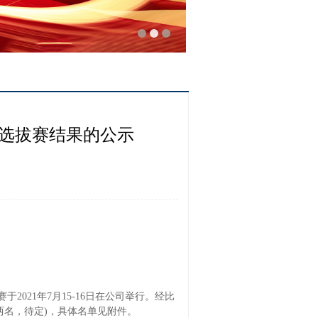
级选拔赛结果的公示
于2021年7月15-16日在公司举行。经比
补两名，待定)，具体名单见附件。