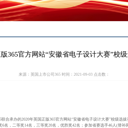
国正版365官方网站“安徽省电子设计大赛”校
来源：英国上市公司365 时间：2021-09-03 点击数：
5联合承办的
2020年英国正版365官方网站“安徽省电子设计大赛”校级选拔赛
名，二等奖14名，三等奖20名，优胜奖42名；参加省赛选手46人(替