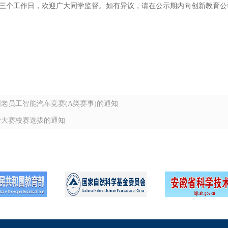
三个工作日，欢迎广大同学监督。如有异议，请在公示期内向创新教育公
国老员工智能汽车竞赛(A类赛事)的通知
计大赛校赛选拔的通知