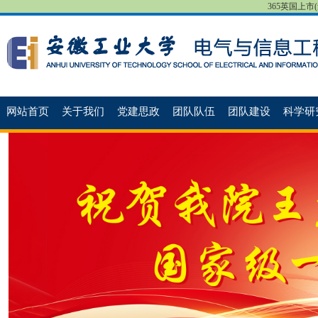
365英国上市(集团
网站首页
关于我们
党建思政
团队队伍
团队建设
科学研