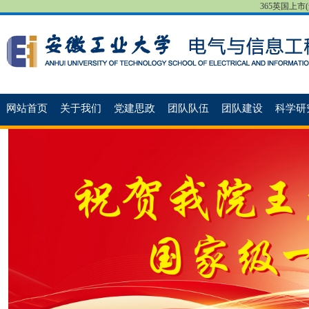
365英国上市(集团
网站首页
关于我们
党建思政
团队队伍
团队建设
科学研