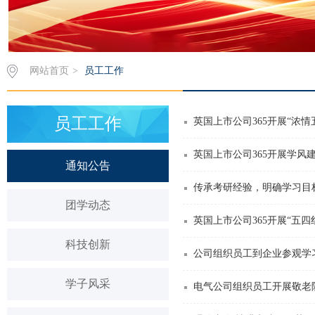
网站首页
>
员工工作
员工工作
英国上市公司365开展“浓
英国上市公司365开展学风
通知公告
传承考研经验，明确学习目
团学动态
英国上市公司365开展“五
科技创新
公司组织员工到企业参观学
学子风采
电气公司组织员工开展敬老