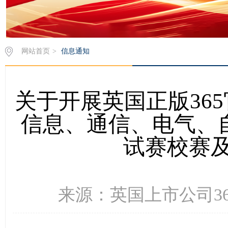
网站首页
>
信息通知
关于开展英国正版365
信息、通信、电气、
试赛校赛
来源：英国上市公司365 