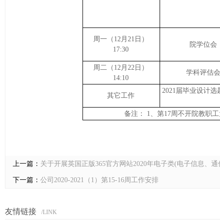
周一（12月21日）
院学位会
17:30
周二（12月22日）
学科评估
14:10
2021届毕业设计
其它工作
备注： 1、第17周不开院教职
上一篇：
关于开展英国正版365官方网站2020年电子类(电子信息
下一篇：
公司2020-2021（1）第15-16周工作安排
友情链接
/LINK