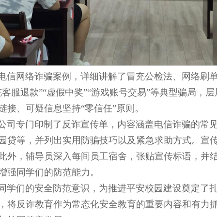
电信网络诈骗案例，详细讲解了冒充公检法、网络刷
客服退款”“虚假中奖”“游戏账号交易”等典型骗局，
链接、可疑信息坚持“零信任”原则。
公司专门印制了反诈宣传单，内容涵盖电信诈骗的常
园贷等，并列出实用防骗技巧以及紧急求助方式。宣
此外，辅导员深入每间员工宿舍，张贴宣传标语，并
增强同学们的防范能力。
同学们的安全防范意识，为推进平安校园建设奠定了
，将反诈教育作为常态化安全教育的重要内容和有力