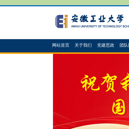
网站首页
关于我们
党建思政
团队