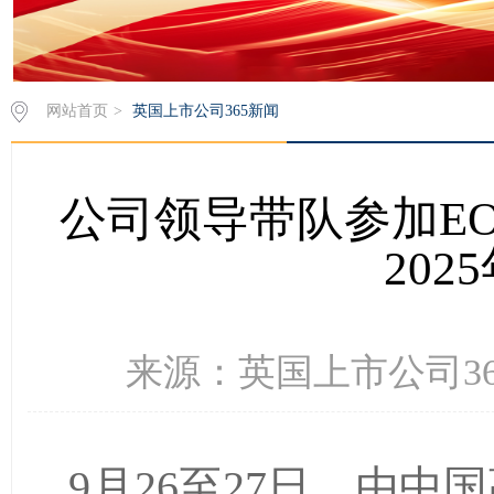
网站首页
>
英国上市公司365新闻
公司领导带队参加E
20
来源：英国上市公司365 
9月26至27日，由