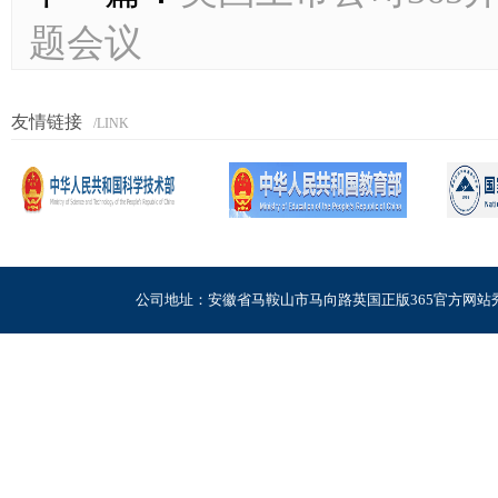
题会议
友情链接
/LINK
公司地址：安徽省马鞍山市马向路英国正版365官方网站秀山校区电