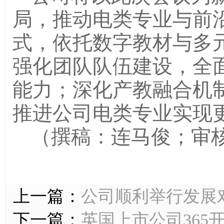
局，推动电类专业与前
式，依托数字教材与多
强化团队队伍建设，全
能力；深化产教融合机
推进公司电类专业实现
（撰稿：连马俊；审
上一篇：
公司顺利举行发展
下一篇：
英国上市公司365