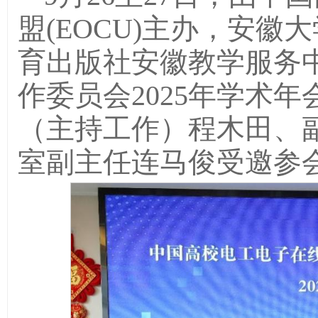
盟(EOCU)主办，安
育出版社安徽教学服务中
作委员会2025年学术
（主持工作）程木田、
室副主任连马俊受邀参