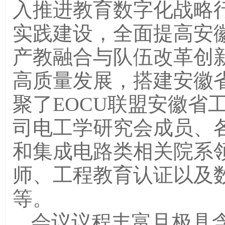
入推进教育数字化战略
实践建设，全面提高安
产教融合与队伍改革创
高质量发展，搭建安徽
聚了EOCU联盟安徽省
司电工学研究会成员、
和集成电路类相关院系
师、工程教育认证以及
等。
会议议程丰富且极具