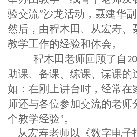
验交流
沙龙活动
聂建华副
”
，
然后
由程木田
从宏寿
，
、
、
教学工作的经验和体会
。
程木田老师回顾了自
2
助课
备课
练课
谋课的
、
、
、
如
在刚上讲台时
经常在
：
，
师还与各位参加交流的老师
个教学经验
”。
从宏寿老师以
数字电子
《