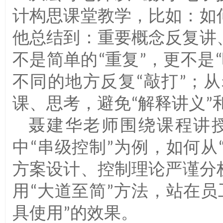
计构思课堂教学
比如
如
，
：
他总结到
重要概念反复讲
：
不是简单的
重复
更不是
“
”，
“
不同的地方反复
敲打
从
“
”；
课
思考
避免
解释讲义
、
，
“
”
聂建华老师围绕课程讲
中
串级控制
为例
如何从
“
”
，
方案设计
控制理论严谨分
、
用
大道至简
方法
站在员
“
”
，
具使用
的效果
”
。