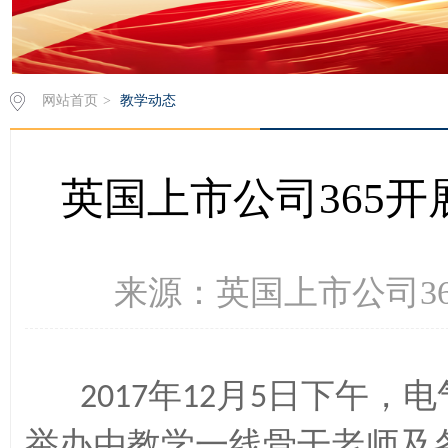
网站首页
>
教学动态
英国上市公司365开
来源：英国上市公司365 
年
月
日下午
电
2017
12
5
，
举办由教学一线骨干老师及