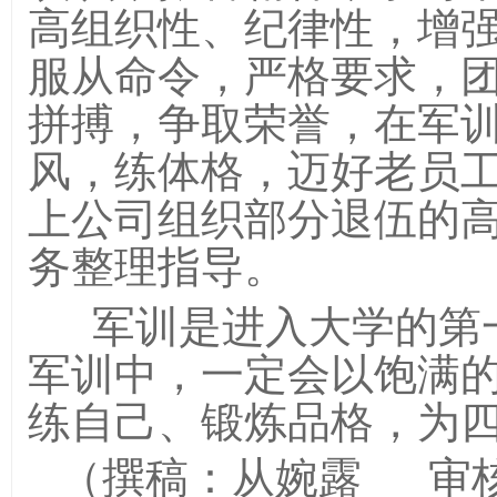
高组织性、纪律性，增
服从命令，严格要求，
拼搏，争取荣誉，在军
风，练体格，迈好老员
上公司组织部分退伍的
务整理指导。
军训是进入大学的第
军训中，一定会以饱满
练自己、锻炼品格，为
（
撰稿：从婉露
审