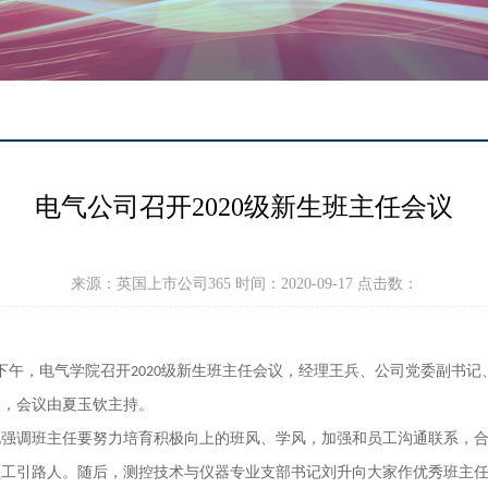
电气公司召开2020级新生班主任会议
来源：英国上市公司365 时间：2020-09-17 点击数：
下午，
电气学
院召开
级新生班主任会议，
经理王兵
、公司党委副书记
2020
议，会议由
夏玉钦
主持。
他
强调
班主任要努力培育积极向上的班风、学风，
加强
和员工沟通
联系
，
员工引路人
。随后，测控技术与仪器专业支部书记刘升向大家作优秀班主