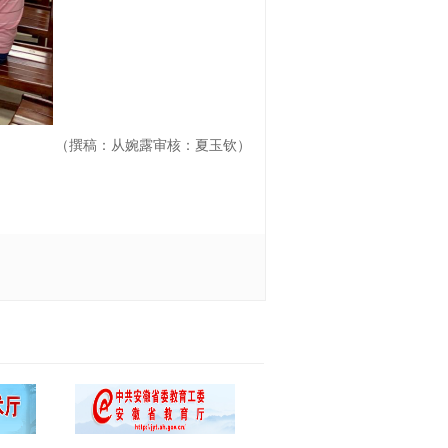
（撰稿：从婉露
审核：夏玉钦）