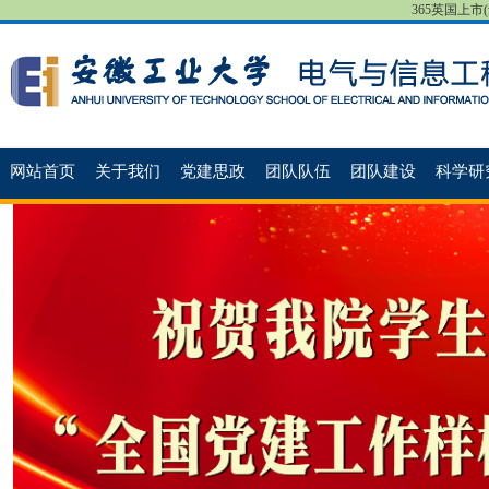
365英国上市(集团
网站首页
关于我们
党建思政
团队队伍
团队建设
科学研